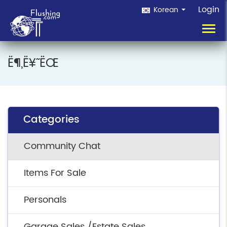
Login
Korean
Toggl
navig
Ë¶„ë¥˜ Ëœ
Categories
Community Chat
Items For Sale
Personals
Garage Sales /Estate Sales