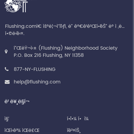
Flushing.comì€ ìš°ë¦¬ì˜ ì´ì›ƒì„ ë” ê°€ê¹ê²Œí•˜ëŠ” ë° ì „ë…
í•©ë‹ˆë‹¤.
í”ŒëŸ¬ì‹± (Flushing) Neighborhood Society
P.O. Box 216 Flushing, NY 11358
877-NY-FLUSHING
help@flushing.com
ë¹ ë¥¸ ë§í¬
ì§‘
í•´ì•¼ í• ì¼
ìŒì‹ê³¼ ìŒë£Œ
ì´ë²¤íŠ¸