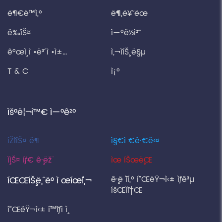
ë¶€ë™ì‚°
ë¶„ë¥˜ ëœ
ë‰´ìŠ¤
ì—°ë½ì²˜
ê°œì¸ ì •ë³´ ì •ì±…
ì‚¬ì´íŠ¸ ë§µ
T & C
ì¡°
ìš°ë¦¬ì™€ ì—°ê²°
íŽ˜ì´ìŠ¤ ë¶
ì§€ì €ê·€ë‹¤
ì¸ìŠ¤ íƒ€ ê·¸ëž¨
ìœ íŠœë¸Œ
ê·¸ë ˆì´í„° í”ŒëŸ¬ì‹± ìƒê³µ
íŒŒíŠ¸ë„ˆ ë° ì œíœ´ì‚¬
íšŒì˜ì†Œ
í”ŒëŸ¬ì‹± í™˜ìƒì ì¸